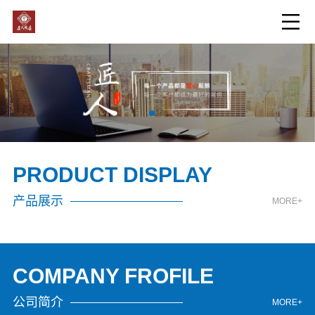
PRODUCT DISPLAY
产品展示
MORE+
COMPANY FROFILE
公司简介
MORE+