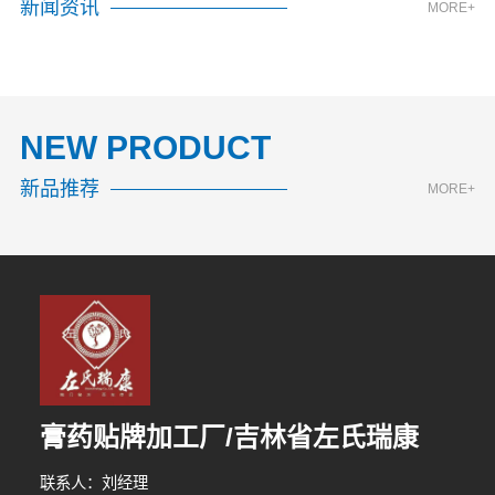
新闻资讯
MORE+
NEW PRODUCT
新品推荐
MORE+
膏药贴牌加工厂/吉林省左氏瑞康
1分钟前 韩先生 正在咨询
联系人：刘经理